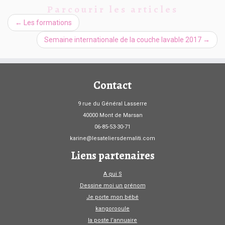
Parcourir les articles
←
Les formations
Semaine internationale de la couche lavable 2017
→
Contact
9 rue du Général Lasserre
40000 Mont de Marsan
06-85-53-30-71
karine@lesateliersdemaliti.com
Liens partenaires
A qui S
Dessine moi un prénom
Je porte mon bébé
kangorooule
la poste l’annuaire