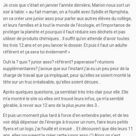
Je crois que c’était en janvier l’année dernière, Marion nous sort un
soir à table: « au fait maman, on a fouillé avec Sybille et Nymphéa,
on va créer une junior asso pour parler aux autres élèves du collège,
et leurs familles et à tout le monde de l’écologie, et l’importance de
protéger la planète et pourquoi il faut réduire ses déchets et pas
utiliser de produits chimiques… Il suffit qu’on attende d’avoir toutes
les trois 12 ans et on peu lancer le dossier. Et puis il faut un adulte
référent et ça sera toi évidement! »
Ouh la ? quoi ? junior asso? référent? paperasse? réunions
supplémentaires? j’avoue que sur l’instant j’ai eu un peu peur de la
charge de travail que ça impliquait, peur qu’elles se soient monté la
tête sur un truc irréalisable, qu’elles soient décues…
Après quelques questions, ça semblait très très clair pour elle. Elle
m’a montré le site où elles ont trouvé leurs infos, ça m’a semblé
gérable, à revoir aux 12 ans de la plus jeune des 3…
Et puis un moment plus tard à force d’en entendre parler, et de les
voir déjà dépenser de l’énergie à trouver un nom, faire leurs petits
flyers et un logo, j’ai fouillé et creusé … Et découvert que dès leurs 11
ans, elles pouvaient la créer cette junior asso 🙂 Alors on s’est