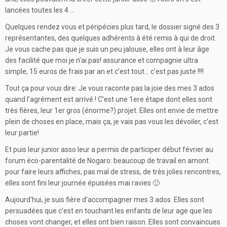
lancées toutes les 4 …
Quelques rendez vous et péripécies plus tard, le dossier signé des 3
représentantes, des quelques adhérents à été remis à qui de droit.
Je vous cache pas que je suis un peu jalouse, elles ont à leur âge
des facilité que moi je n’ai pas! assurance et compagnie ultra
simple, 15 euros de frais par an et c’est tout… c’est pas juste !!!!
Tout ça pour vous dire: Je vous raconte pas la joie des mes 3 ados
quand l’agrément est arrivé ! C’est une 1ere étape dont elles sont
très fières, leur 1er gros (énorme?) projet. Elles ont envie de mettre
plein de choses en place, mais ça, je vais pas vous les dévoiler, c’est
leur partie!
Et puis leur junior asso leur a permis de participer début février au
forum éco-parentalité de Nogaro: beaucoup de travail en amont
pour faire leurs affiches, pas mal de stress, de très jolies rencontres,
elles sont fini leur journée épuisées mai ravies 🙂
Aujourd’hui, je suis fière d’accompagner mes 3 ados. Elles sont
persuadées que c’est en touchant les enfants de leur age que les
choses vont changer, et elles ont bien raison. Elles sont convaincues