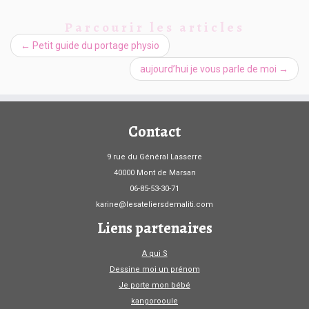
Parcourir les articles
←
Petit guide du portage physio
aujourd’hui je vous parle de moi
→
Contact
9 rue du Général Lasserre
40000 Mont de Marsan
06-85-53-30-71
karine@lesateliersdemaliti.com
Liens partenaires
A qui S
Dessine moi un prénom
Je porte mon bébé
kangorooule