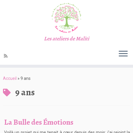
Les ateliers de Maliti
Passer
au
Accueil
»
9 ans
contenu
9 ans
La Bulle des Émotions
Voilà un projet qui me tenait à cœur depuis des mois: j’ai rejoint la