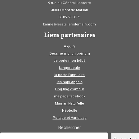
9 rue du Général Lasserre
40000 Mont de Marsan
06-85-53-30-71
karine@lesateliersdemaliti.com
Liens partenaires
A qui S
Dessine moi un prénom
Je porte mon bébé
kangorooule
la poste l’annuaire
les Napi Angels
Ling ling d’amour
ma page facebook
Maman Natur’elle
Néobulle
Portage et Handicap
Rechercher