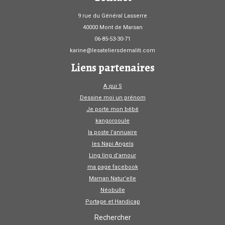
9 rue du Général Lasserre
40000 Mont de Marsan
06-85-53-30-71
karine@lesateliersdemaliti.com
Liens partenaires
A qui S
Dessine moi un prénom
Je porte mon bébé
kangorooule
la poste l’annuaire
les Napi Angels
Ling ling d’amour
ma page facebook
Maman Natur’elle
Néobulle
Portage et Handicap
Rechercher