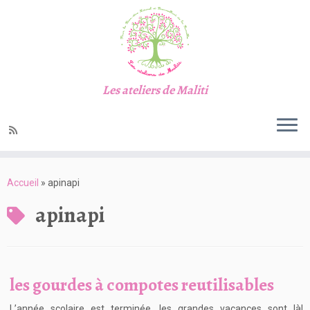
Les ateliers de Maliti
Passer
au
Accueil
»
apinapi
contenu
apinapi
les gourdes à compotes reutilisables
L’année scolaire est terminée, les grandes vacances sont là!