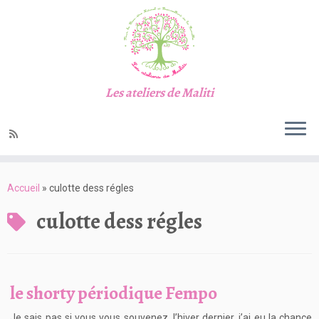
Les ateliers de Maliti
Passer
au
Accueil
»
culotte dess régles
contenu
culotte dess régles
le shorty périodique Fempo
Je sais pas si vous vous souvenez, l’hiver dernier, j’ai eu la chance