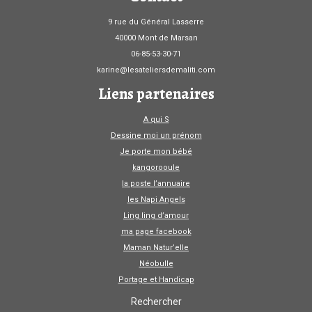
9 rue du Général Lasserre
40000 Mont de Marsan
06-85-53-30-71
karine@lesateliersdemaliti.com
Liens partenaires
A qui S
Dessine moi un prénom
Je porte mon bébé
kangorooule
la poste l’annuaire
les Napi Angels
Ling ling d’amour
ma page facebook
Maman Natur’elle
Néobulle
Portage et Handicap
Rechercher