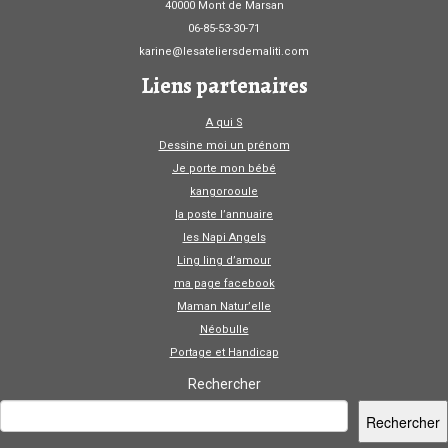
40000 Mont de Marsan
06-85-53-30-71
karine@lesateliersdemaliti.com
Liens partenaires
A qui S
Dessine moi un prénom
Je porte mon bébé
kangorooule
la poste l’annuaire
les Napi Angels
Ling ling d’amour
ma page facebook
Maman Natur’elle
Néobulle
Portage et Handicap
Rechercher
Rechercher