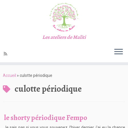
Les ateliers de Maliti
Passer
au
Accueil
»
culotte périodique
contenu
culotte périodique
le shorty périodique Fempo
Je sais pas si vous vous souvenez, l’hiver dernier, j’ai eu la chance