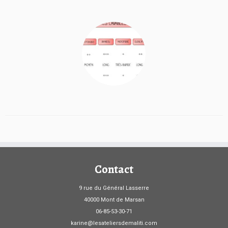
Contact
9 rue du Général Lasserre
40000 Mont de Marsan
06-85-53-30-71
karine@lesateliersdemaliti.com