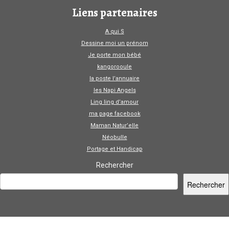
Liens partenaires
A qui S
Dessine moi un prénom
Je porte mon bébé
kangorooule
la poste l’annuaire
les Napi Angels
Ling ling d’amour
ma page facebook
Maman Natur’elle
Néobulle
Portage et Handicap
Rechercher
Rechercher