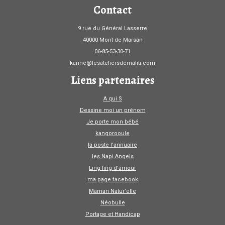
Contact
9 rue du Général Lasserre
40000 Mont de Marsan
06-85-53-30-71
karine@lesateliersdemaliti.com
Liens partenaires
A qui S
Dessine moi un prénom
Je porte mon bébé
kangorooule
la poste l’annuaire
les Napi Angels
Ling ling d’amour
ma page facebook
Maman Natur’elle
Néobulle
Portage et Handicap