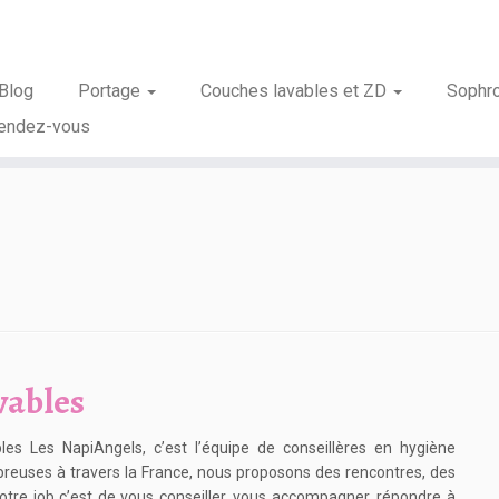
Blog
Portage
Couches lavables et ZD
Sophr
rendez-vous
vables
es Les NapiAngels, c’est l’équipe de conseillères en hygiène
euses à travers la France, nous proposons des rencontres, des
otre job c’est de vous conseiller, vous accompagner, répondre à