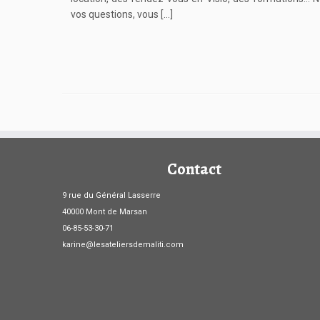
vos questions, vous […]
Contact
9 rue du Général Lasserre
40000 Mont de Marsan
06-85-53-30-71
karine@lesateliersdemaliti.com