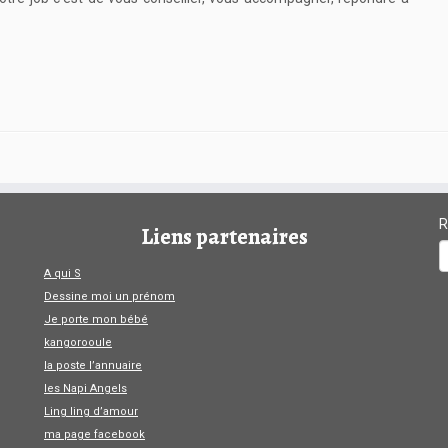
R
Liens partenaires
A qui S
Dessine moi un prénom
Je porte mon bébé
kangorooule
la poste l’annuaire
les Napi Angels
Ling ling d’amour
ma page facebook