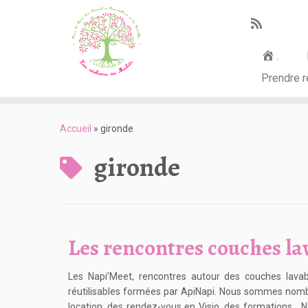
.
Prendre 
Passer
au
Accueil
»
gironde
contenu
gironde
Les rencontres couches la
Les Napi’Meet, rencontres autour des couches lavabl
réutilisables formées par ApiNapi. Nous sommes nombr
location, des rendez-vous en Visio, des formations… N