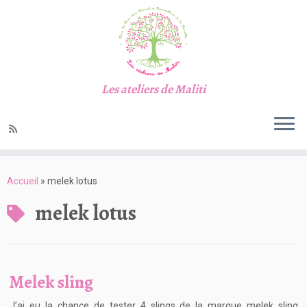
Les ateliers de Maliti
Passer
au
Accueil
»
melek lotus
contenu
melek lotus
Melek sling
J’ai eu la chance de tester 4 slings de la marque melek sling.