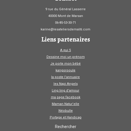
9 rue du Général Lasserre
40000 Mont de Marsan
06-85-53-30-71
karine@lesateliersdemaliti.com
Liens partenaires
A qui S
Dessine moi un prénom
Je porte mon bébé
kangorooule
la poste l’annuaire
les Napi Angels
Ling ling d’amour
ma page facebook
Maman Natur’elle
Néobulle
Portage et Handicap
Rechercher