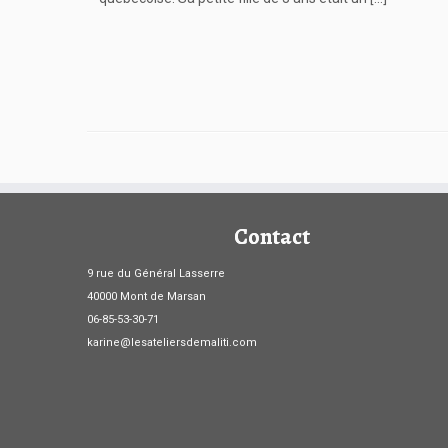
Contact
9 rue du Général Lasserre
40000 Mont de Marsan
06-85-53-30-71
karine@lesateliersdemaliti.com