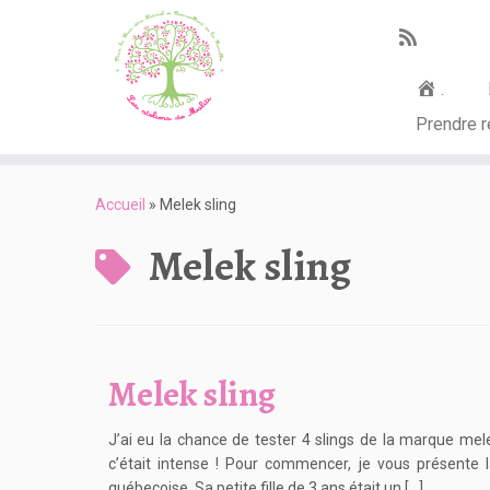
.
Prendre 
Passer
au
Accueil
»
Melek sling
contenu
Melek sling
Melek sling
J’ai eu la chance de tester 4 slings de la marque melek
c’était intense ! Pour commencer, je vous présente
québecoise. Sa petite fille de 3 ans était un […]