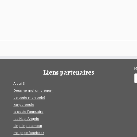
R
Liens partenaires
A qui S
Dessine moi un prénom
Je porte mon bébé
kangorooule
la poste l’annuaire
les Napi Angels
Ling ling d’amour
ma page facebook