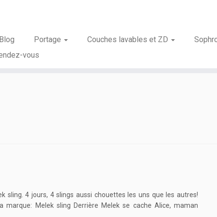
Blog
Portage
Couches lavables et ZD
Sophr
rendez-vous
 sling. 4 jours, 4 slings aussi chouettes les uns que les autres!
 la marque: Melek sling Derrière Melek se cache Alice, maman