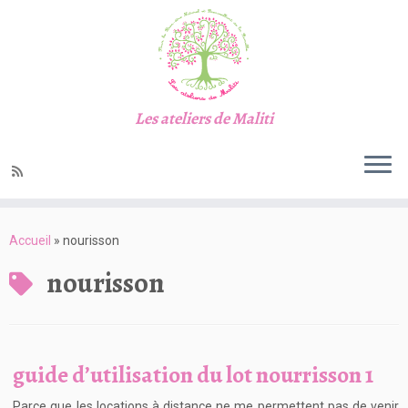
Les ateliers de Maliti
Passer
au
Accueil
»
nourisson
contenu
nourisson
guide d’utilisation du lot nourrisson 1
Parce que les locations à distance ne me permettent pas de venir