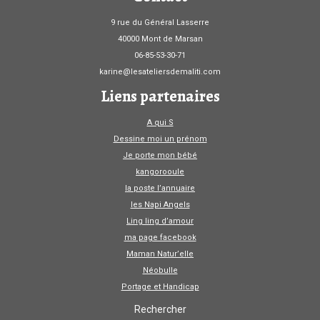
9 rue du Général Lasserre
40000 Mont de Marsan
06-85-53-30-71
karine@lesateliersdemaliti.com
Liens partenaires
A qui S
Dessine moi un prénom
Je porte mon bébé
kangorooule
la poste l’annuaire
les Napi Angels
Ling ling d’amour
ma page facebook
Maman Natur’elle
Néobulle
Portage et Handicap
Rechercher