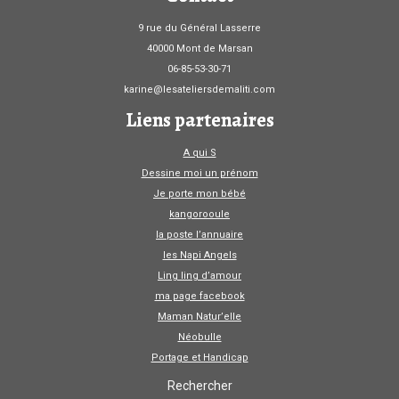
9 rue du Général Lasserre
40000 Mont de Marsan
06-85-53-30-71
karine@lesateliersdemaliti.com
Liens partenaires
A qui S
Dessine moi un prénom
Je porte mon bébé
kangorooule
la poste l’annuaire
les Napi Angels
Ling ling d’amour
ma page facebook
Maman Natur’elle
Néobulle
Portage et Handicap
Rechercher