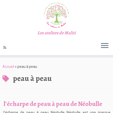
Les ateliers de Maliti
Passer
au
Accueil
»
peau à peau
contenu
peau à peau
l’écharpe de peau à peau de Néobulle
l’écharpe de peau à peau Néobulle Néobulle est une marque