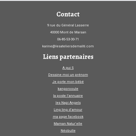
Contact
9 rue du Général Lasserre
40000 Mont de Marsan
06-85-53-30-71
karine@lesateliersdemaliti.com
Liens partenaires
A qui S
Dessine moi un prénom
Je porte mon bébé
kangorooule
la poste l’annuaire
les Napi Angels
Ling ling d’amour
ma page facebook
Maman Natur’elle
Néobulle