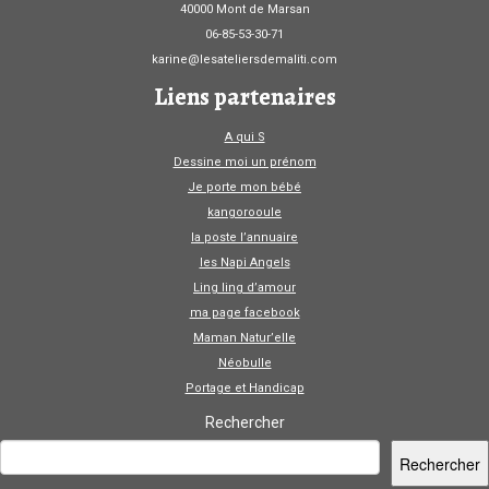
40000 Mont de Marsan
06-85-53-30-71
karine@lesateliersdemaliti.com
Liens partenaires
A qui S
Dessine moi un prénom
Je porte mon bébé
kangorooule
la poste l’annuaire
les Napi Angels
Ling ling d’amour
ma page facebook
Maman Natur’elle
Néobulle
Portage et Handicap
Rechercher
Rechercher